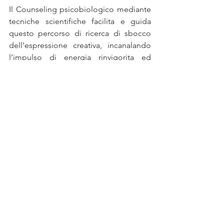
Il Counseling psicobiologico mediante 
tecniche scientifiche facilita e guida 
questo percorso di ricerca di sbocco 
dell’espressione creativa, incanalando 
l’impulso di energia rinvigorita ed 
indirizzandolo verso la propria natura 
autentica.
Dottoressa Jasmine L. Bettinelli
Counselor Psicobiologico
Mostra tutti
Post recenti