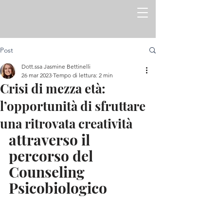
Post
Dott.ssa Jasmine Bettinelli
26 mar 2023
Tempo di lettura: 2 min
Crisi di mezza età:
l’opportunità di sfruttare
una ritrovata creatività
attraverso il 
percorso del 
Counseling 
Psicobiologico