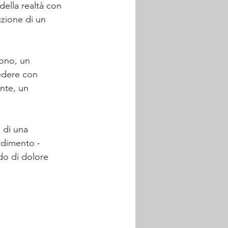
della realtà con 
uzione di un 
ono, un 
edere con 
nte, un 
 di una 
adimento - 
do di dolore 