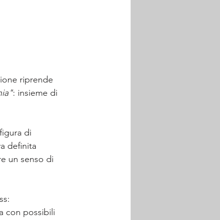
zione riprende 
nia"
: insieme di 
igura di 
a definita 
re un senso di 
ss: 
a con possibili 