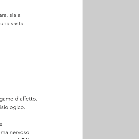
ra, sia a 
 una vasta 
egame d'affetto, 
isiologico.
e 
tema nervoso 