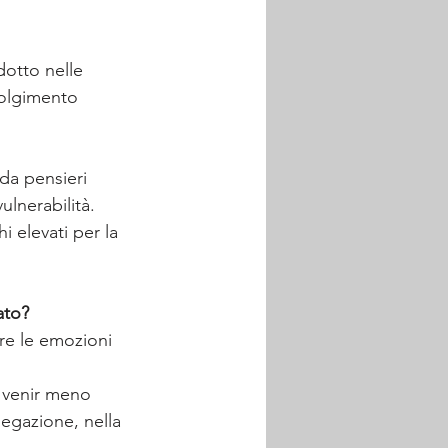
dotto nelle 
volgimento 
da pensieri 
ulnerabilità.
 elevati per la 
ato?
re le emozioni 
o venir meno 
negazione, nella 