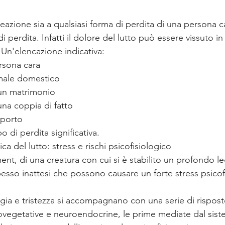
reazione sia a qualsiasi forma di perdita di una persona ca
di perdita. Infatti il dolore del lutto può essere vissuto in
 Un'elencazione indicativa:
rsona cara
male domestico
 un matrimonio
una coppia di fatto
pporto
po di perdita significativa.
ca del lutto: stress e rischi psicofisiologico
nt, di una creatura con cui si è stabilito un profondo l
pesso inattesi che possono causare un forte stress psicof
lgia e tristezza si accompagnano con una serie di rispost
ovegetative e neuroendocrine, le prime mediate dal sis