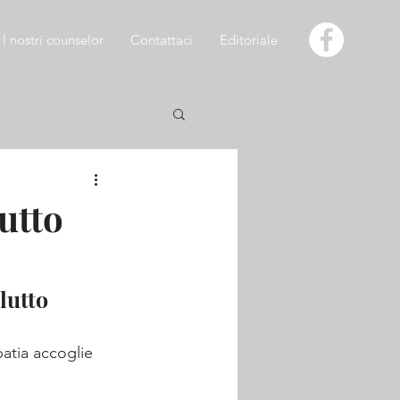
I nostri counselor
Contattaci
Editoriale
lutto
lutto
atia accoglie 