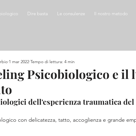
biologico
Dire basta
Le consulenze
Il nostro metodo
rbio
1 mar 2022
Tempo di lettura: 4 min
ling Psicobiologico e il 
to
siologici dell'esperienza traumatica del 
ologico con delicatezza, tatto, accoglienza e grande emp