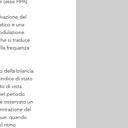
e (asse HPA).
ivazione del 
tico e una 
odulazione 
che si traduce 
la frequenza 
 della bilancia 
indice di stato 
o di vista 
el periodo 
 è osservato un 
ntrazione del 
ngue: quando 
l ritmo 