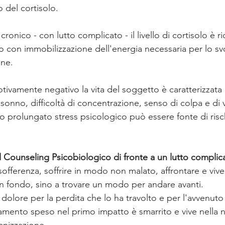
o del cortisolo. 
cronico - con lutto complicato - il livello di cortisolo è ri
o con immobilizzazione dell'energia necessaria per lo s
ane.
vamente negativo la vita del soggetto è caratterizzata 
 sonno, difficoltà di concentrazione, senso di colpa e di v
 prolungato stress psicologico può essere fonte di rischi
l Counseling Psicobiologico di fronte a un lutto complic
offerenza, soffrire in modo non malato, affrontare e vive
in fondo, sino a trovare un modo per andare avanti.
 dolore per la perdita che lo ha travolto e per l'avvenut
camento speso nel primo impatto è smarrito e vive nella 