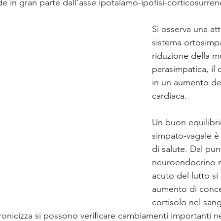
 in gran parte dall'asse ipotalamo-ipofisi-corticosurren
Si osserva una att
sistema ortosimpa
riduzione della m
parasimpatica, il 
in un aumento del
cardiaca.
Un buon equilibrio
simpato-vagale è 
di salute. Dal punt
neuroendocrino n
acuto del lutto si
aumento di conce
cortisolo nel sa
onicizza si possono verificare cambiamenti importanti ne