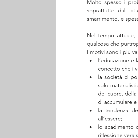
Molto spesso i prob
soprattutto dal fat
smarrimento, e spesso
Nel tempo attuale, 
qualcosa che purtropp
I motivi sono i più var
l’educazione e l
concetto che i 
la società ci po
solo materialist
del cuore, della
di accumulare e 
la tendenza del
all’essere; 
lo scadimento 
riflessione vera 