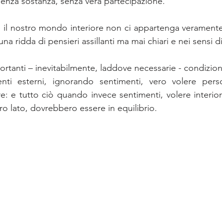
, senza sostanza, senza vera partecipazione. 
e il nostro mondo interiore non ci appartenga veramente
una ridda di pensieri assillanti ma mai chiari e nei sensi d
ortanti – inevitabilmente, laddove necessarie - condiziona
ti esterni, ignorando sentimenti, vero volere perso
e: e tutto ciò quando invece sentimenti, volere interior
ltro lato, dovrebbero essere in equilibrio.