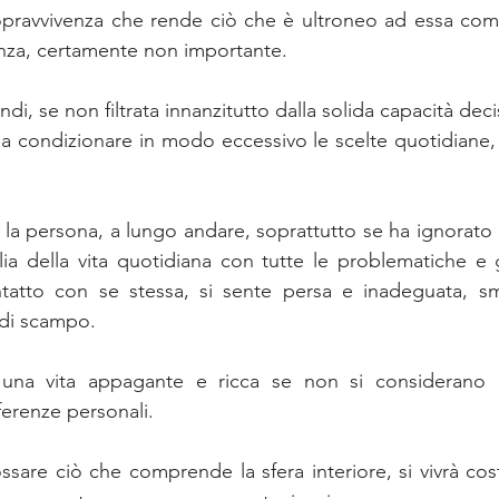
opravvivenza che rende ciò che è ultroneo ad essa come
nza, certamente non importante.
ndi, se non filtrata innanzitutto dalla solida capacità deci
 a condizionare in modo eccessivo le scelte quotidiane, 
 persona, a lungo andare, soprattutto se ha ignorato r
lia della vita quotidiana con tutte le problematiche e gl
ntatto con se stessa, si sente persa e inadeguata, sma
 di scampo.
una vita appagante e ricca se non si considerano l
ferenze personali. 
sare ciò che comprende la sfera interiore, si vivrà co