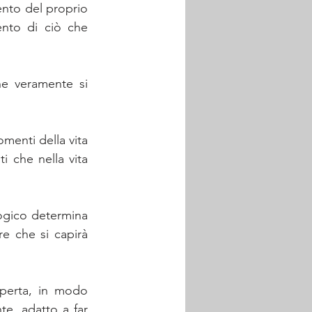
nto del proprio 
nto di ciò che 
e veramente si 
menti della vita 
i che nella vita 
ogico determina 
e che si capirà 
operta, in modo 
te, adatto a far 