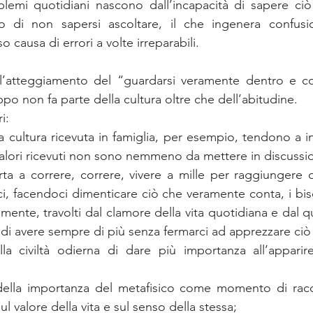
lemi quotidiani nascono dall’incapacità di sapere ciò 
to di non sapersi ascoltare, il che ingenera confusion
 causa di errori a volte irreparabili.
l’atteggiamento del “guardarsi veramente dentro e co
o non fa parte della cultura oltre che dell’abitudine.
i: 
a cultura ricevuta in famiglia, per esempio, tendono a inc
valori ricevuti non sono nemmeno da mettere in discussi
rta a correre, correre, vivere a mille per raggiungere ob
ici, facendoci dimenticare ciò che veramente conta, i bis
 mente, travolti dal clamore della vita quotidiana e dal 
di avere sempre di più senza fermarci ad apprezzare ciò 
la civiltà odierna di dare più importanza all’apparir
della importanza del metafisico come momento di racc
sul valore della vita e sul senso della stessa; 