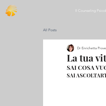
Il Counseling Psico
All Posts
Dr Enrichetta Prove
La tua vi
SAI COSA VUO
SAI ASCOLTART