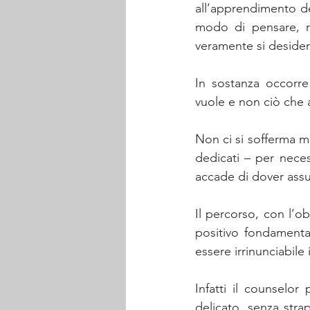
all’apprendimento d
modo di pensare, ra
veramente si desider
In sostanza occorre
vuole e non ciò che al
Non ci si sofferma ma
dedicati – per necess
accade di dover ass
Il percorso, con l’o
positivo fondamenta
essere irrinunciabile
Infatti il counselo
delicato, senza strap