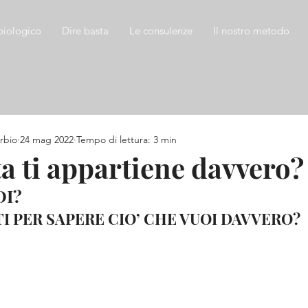
biologico
Dire basta
Le consulenze
Il nostro metodo
rbio
24 mag 2022
Tempo di lettura: 3 min
ta ti appartiene davvero?
I? 
I PER SAPERE CIO’ CHE VUOI DAVVERO?