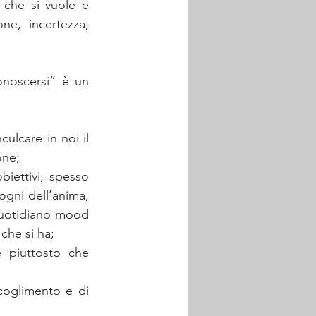
che si vuole e 
e, incertezza, 
noscersi” è un 
ulcare in noi il 
one; 
iettivi, spesso 
ogni dell’anima, 
quotidiano mood 
che si ha; 
e piuttosto che 
oglimento e di 