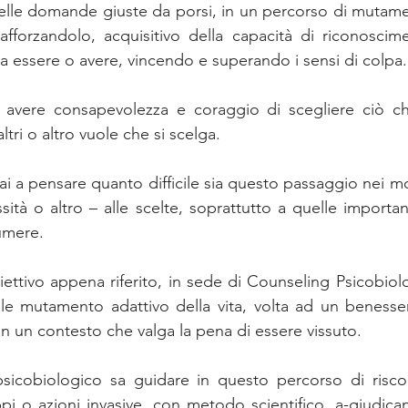
elle domande giuste da porsi, in un percorso di mutame
fforzandolo, acquisitivo della capacità di riconoscime
a essere o avere, vincendo e superando i sensi di colpa.
 avere consapevolezza e coraggio di scegliere ciò ch
tri o altro vuole che si scelga. 
i a pensare quanto difficile sia questo passaggio nei mo
ità o altro – alle scelte, soprattutto a quelle important
umere.
biettivo appena riferito, in sede di Counseling Psicobiol
le mutamento adattivo della vita, volta ad un benesser
 in un contesto che valga la pena di essere vissuto.
r psicobiologico sa guidare in questo percorso di risc
pi o azioni invasive, con metodo scientifico, a-giudican