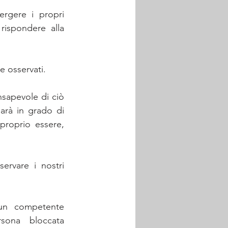
rgere i propri 
rispondere alla 
e osservati.
sapevole di ciò 
rà in grado di 
proprio essere, 
rvare i nostri 
un competente 
sona bloccata 