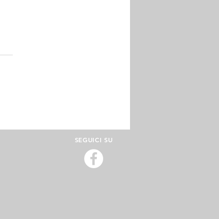
endiconto periodico
'Amministratore di
egno
SEGUICI SU