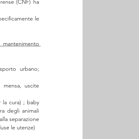
orense (CNF) ha 
Il presente editoriale si attiene a dette linee guida del CNF per delineare specificamente le 
 mantenimento 
asporto urbano; 
, mensa, uscite 
 la cura) ; baby 
a degli animali 
alla separazione 
cluse le utenze)