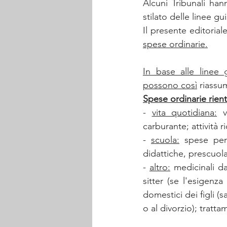
Alcuni Tribunali han
stilato delle linee gu
spese ordinarie.
In base alle linee
possono così
 riassu
Spese ordinarie rien
- 
vita quotidiana:
 v
carburante; attività ri
- 
scuola:
 spese per 
didattiche, prescuol
- 
altro:
 medicinali da
sitter (se l'esigenz
domestici dei figli (
o al divorzio); tratta