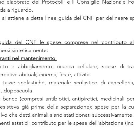
no elaborato dei Protocolli e il Consiglio Nazionale F
ida a riguardo. 
 guida del CNF le spese comprese nel contributo al
mersi sinteticamente.
tranti nel mantenimento
:
itto e abbigliamento; ricarica cellulare; spese di tr
creative abituali; cinema, feste, attività 
tasse scolastiche, materiale scolastico di cancelleria
a, doposcuola
 banco (compresi antibiotici, antipiretici, medicinali per
a esisteva già prima della separazione); spese per la cur
salvo che detti animali siano stati donati successivamente 
menti estetici; contributo per le spese dell'abitazione (in