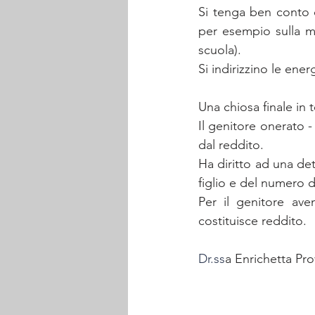
Si tenga ben conto di
per esempio sulla men
scuola).
Si indirizzino le energ
Una chiosa finale in 
Il genitore onerato 
dal reddito. 
Ha diritto ad una detr
figlio e del numero de
Per il genitore ave
costituisce reddito.
Dr.ss
a Enrichetta Pro