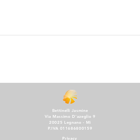
COME STIPULARE UN
Il r
ACCORDO
dell
PREMATRIMONIALE A
sost
PROVA DI LEGGE IN ITALIA
Bettinelli Jasmine
Via Massimo D'azeglio 9
20025 Legnano - Mi
P.IVA 011686800159
Privacy