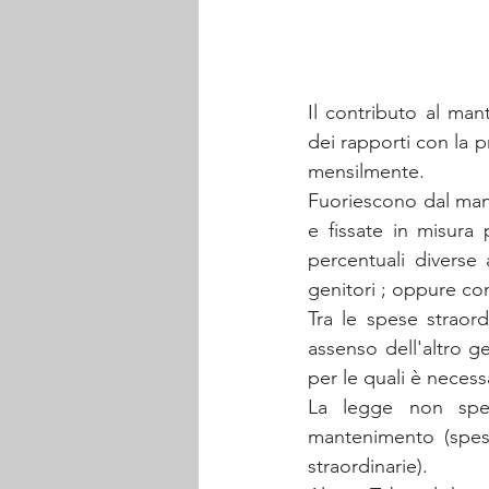
Il contributo al man
dei rapporti con la p
mensilmente.
Fuoriescono dal mant
e fissate in misura
percentuali diverse
genitori ; oppure co
Tra le spese straord
assenso dell'altro g
per le quali è necess
La legge non speci
mantenimento (spese
straordinarie).