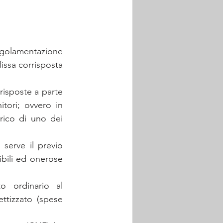
egolamentazione 
issa corrisposta 
isposte a parte 
tori; ovvero in 
rico di uno dei 
serve il previo 
bili ed onerose 
 ordinario al 
ttizzato (spese 