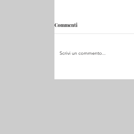
Commenti
Scrivi un commento...
L'estratto di chat WhatsApp