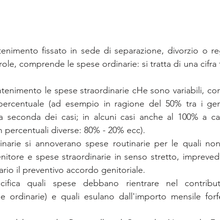
tenimento fissato in sede di separazione, divorzio o r
role, comprende le spese ordinarie: si tratta di una cifra f
enimento le spese straordinarie cHe sono variabili, corr
 percentuale (ad esempio in ragione del 50% tra i geni
 a seconda dei casi; in alcuni casi anche al 100% a ca
n percentuali diverse: 80% - 20% ecc).
inarie si annoverano spese routinarie per le quali non 
enitore e spese straordinarie in senso stretto, imprevedi
ario il preventivo accordo genitoriale. 
fica quali spese debbano rientrare nel contributo
 ordinarie) e quali esulano dall'importo mensile forfe