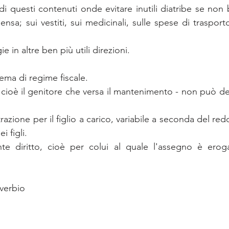
 questi contenuti onde evitare inutili diatribe se non ba
sa; sui vestiti, sui medicinali, sulle spese di trasporto 
ie in altre ben più utili direzioni. 
tema di regime fiscale.
- cioè il genitore che versa il mantenimento - non può de
azione per il figlio a carico, variabile a seconda del reddi
i figli.
nte diritto, cioè per colui al quale l'assegno è erog
verbio 