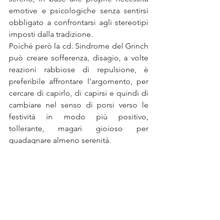
emotive e psicologiche senza sentirsi 
obbligato a confrontarsi agli stereotipi 
imposti dalla tradizione. 
Poiché però la cd. Sindrome del Grinch 
può creare sofferenza, disagio, a volte 
reazioni rabbiose di repulsione, è 
preferibile affrontare l'argomento, per 
cercare di capirlo, di capirsi e quindi di 
cambiare nel senso di porsi verso le 
festività in modo più positivo, 
tollerante, magari gioioso per 
guadagnare almeno serenità.
In questo cambiamento consapevole, 
senza rinnegare il passato, il Counselor 
ad indirizzo psicobiologico è a 
disposizione per una utile applicazione 
di cambi prospettici.