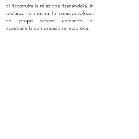
di ricostruire la relazione risanandola. In 
sostanza si mostra la consapevolezza 
dei propri eccessi cercando di 
ricostruire la comprensione reciproca.
·         La 
modifica
. Modalità difficile: il 
saper cambiare le premesse 
psicologiche ed esperienziali che 
hanno determinato le strategie e le 
logiche delle proprie risposta emotive. 
Uscire da esiti di educazione 
esistenziale è molto difficile e ciò in 
quanto sono state le gioie e i dolori 
vissuti nell’arco della propria vita, 
soprattutto i dolori, che hanno 
disegnato il “software” che 
regolamenta il funzionamento emotivo, 
che individua l’esperienza di vita come 