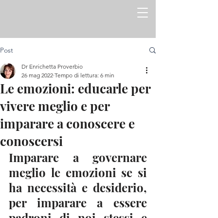
Post
Dr Enrichetta Proverbio
26 mag 2022
Tempo di lettura: 6 min
Le emozioni: educarle per
vivere meglio e per
imparare a conoscere e
conoscersi
Imparare a governare 
meglio le emozioni se si 
ha necessità e desiderio, 
per imparare a essere 
padroni di noi stessi e 