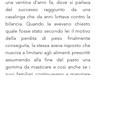
una ventina d’anni fa, dove si parlava 
del successo raggiunto da una 
casalinga che da anni lottava contro la 
bilancia. Quando le avevano chiesto 
quale fosse stato secondo lei il motivo 
della perdita di peso finalmente 
conseguita, la stessa aveva risposto che 
riusciva a limitarsi agli alimenti prescritti 
assumendo alla fine del pasto una 
gomma da masticare e così anche se i 
suoi familiari continuavano a mangiare 
a fine pasto, tipicamente dessert, 
formaggi e dolci, lei riusciva a dire 
basta. 
Ebbene ora possiamo individuare in 
quel segnale l’innesco di una routine 
che può quindi divenire una vera e 
propria abitudine (ingerisco una 